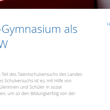
-Gymnasium als
H
RW
 Teil des Talentschulversuchs des Landes
Schulversuchs ist es, mit Hilfe von
ülerinnen und Schüler in sozial
tzen, um so den Bildungserfolg von der