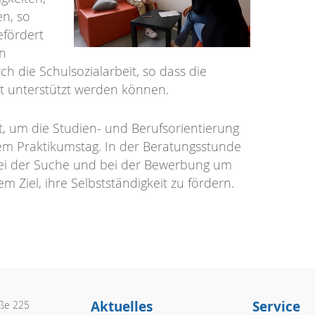
n, so
efördert
en
h die Schulsozialarbeit, so dass die
eit unterstützt werden können.
zt, um die Studien- und Berufsorientierung
inem Praktikumstag. In der Beratungsstunde
ei der Suche und bei der Bewerbung um
m Ziel, ihre Selbstständigkeit zu fördern.
Aktuelles
Service
aße 225