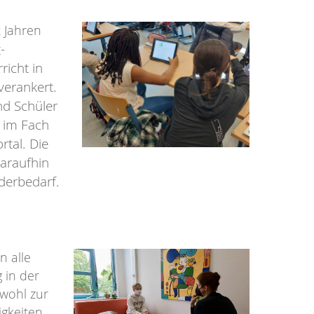
t Jahren
-
icht in
verankert.
d Schüler
 im Fach
rtal. Die
araufhin
rderbedarf.
 alle
 in der
wohl zur
gkeiten,