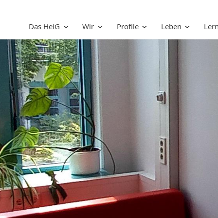
Das HeiG
Wir
Profile
Leben
Ler