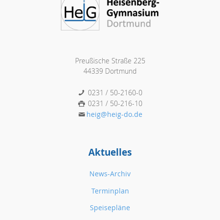
Preußische Straße 225
44339 Dortmund
0231 / 50-2160-0
0231 / 50-216-10
heig@heig-do.de
Aktuelles
News-Archiv
Terminplan
Speisepläne