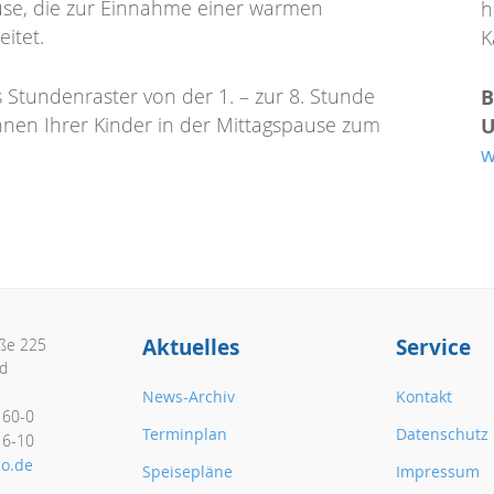
use, die zur Einnahme einer warmen
h
eitet.
K
as Stundenraster von der 1. – zur 8. Stunde
B
nnen Ihrer Kinder in der Mittagspause zum
U
w
Aktuelles
Service
aße 225
d
News-Archiv
Kontakt
160-0
Terminplan
Datenschutz
16-10
o.de
Speisepläne
Impressum