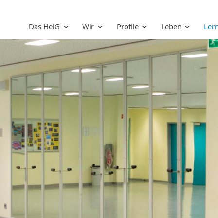
Das HeiG
Wir
Profile
Leben
Ler