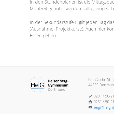
In den Stundenplänen ist die Mittagspa
Mahlzeit genutzt werden sollte, eingearb
In der Sekundarstufe II gilt jeden Tag d
(Ausnahme: Projektkurse). Auch hier kö
Essen gehen.
Preußische Str
44339 Dortmun
0231 / 50-2
0231 / 50-2
heig@heig-d