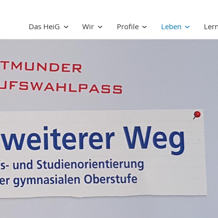
Das HeiG
Wir
Profile
Leben
Ler