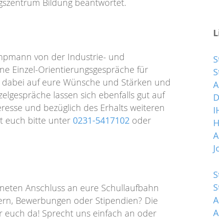
ngszentrum Bildung beantwortet.
L
Kampmann von der Industrie- und
S
ne Einzel-Orientierungsgespräche für
S
et dabei auf eure Wünsche und Stärken und
A
zelgespräche lassen sich ebenfalls gut auf
D
eresse und bezüglich des Erhalts weiteren
I
t euch bitte unter
0231-5417102
oder
H
A
J
S
S
gneten Anschluss an eure Schullaufbahn
A
tern, Bewerbungen oder Stipendien? Die
A
r euch da! Sprecht uns einfach an oder