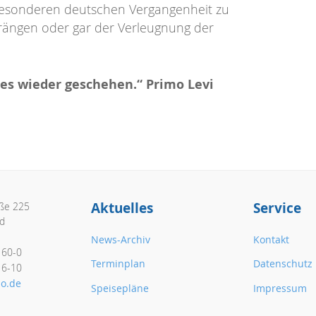
r besonderen deutschen Vergangenheit zu
ängen oder gar der Verleugnung der
 es wieder geschehen.“ Primo Levi
Aktuelles
Service
aße 225
d
News-Archiv
Kontakt
160-0
Terminplan
Datenschutz
16-10
o.de
Speisepläne
Impressum