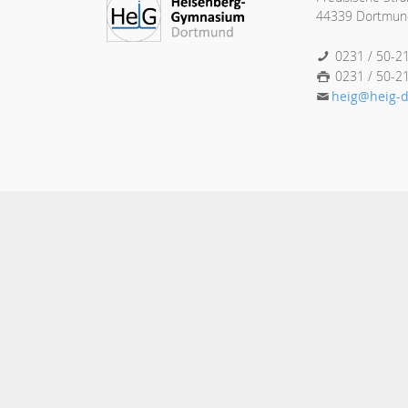
44339 Dortmun
0231 / 50-2
0231 / 50-2
heig@heig-d