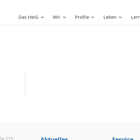
Das HeiG
Wir
Profile
Leben
Ler
Aktuelles
Service
aße 225