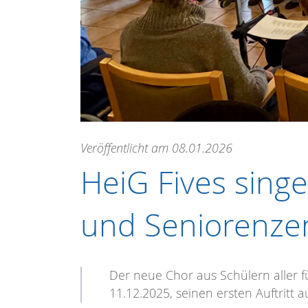
Veröffentlicht am 08.01.2026
HeiG Fives sing
und Seniorenzen
Der neue Chor aus Schülern aller f
11.12.2025, seinen ersten Auftritt 