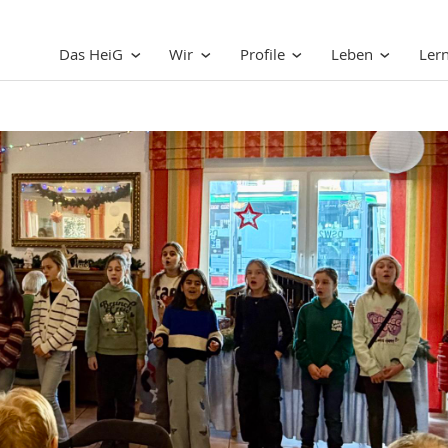
Das HeiG
Wir
Profile
Leben
Ler