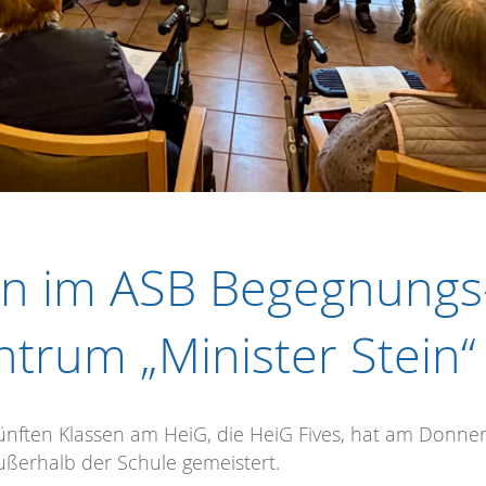
en im ASB Begegnungs
trum „Minister Stein“
ünften Klassen am HeiG, die HeiG Fives, hat am Donner
außerhalb der Schule gemeistert.