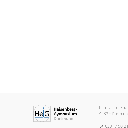
Preußische Str
44339 Dortmun
0231 / 50-2