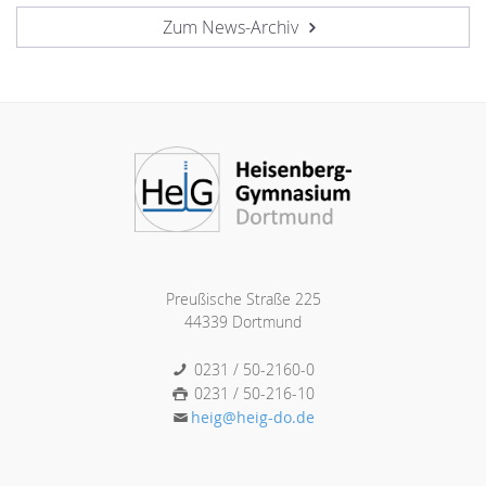
Zum News-Archiv
Preußische Straße 225
44339 Dortmund
0231 / 50-2160-0
0231 / 50-216-10
heig@heig-do.de