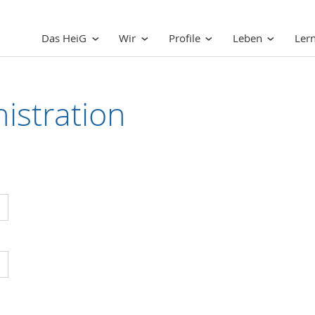
Das HeiG
Wir
Profile
Leben
Ler
istration