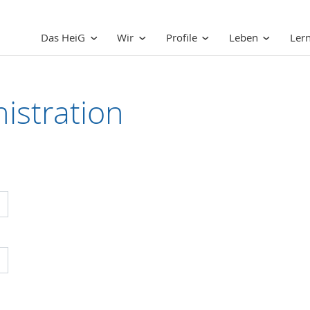
Das HeiG
Wir
Profile
Leben
Ler
istration