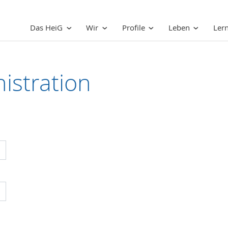
Das HeiG
Wir
Profile
Leben
Ler
istration