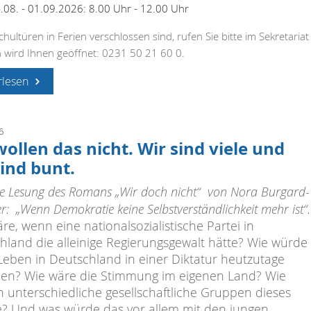
.08. - 01.09.2026: 8.00 Uhr - 12.00 Uhr
chultüren in Ferien verschlossen sind, rufen Sie bitte im Sekretariat
 wird Ihnen geöffnet: 0231 50 21 60 0.
rlesen
6
wollen das nicht. Wir sind viele und
sind bunt.
ie Lesung des Romans „Wir doch nicht“ von Nora Burgard-
r: „Wenn Demokratie keine Selbstverständlichkeit mehr ist“.
re, wenn eine nationalsozialistische Partei in
hland die alleinige Regierungsgewalt hätte? Wie würde
Leben in Deutschland in einer Diktatur heutzutage
en? Wie wäre die Stimmung im eigenen Land? Wie
n unterschiedliche gesellschaftliche Gruppen dieses
? Und was würde das vor allem mit den jungen