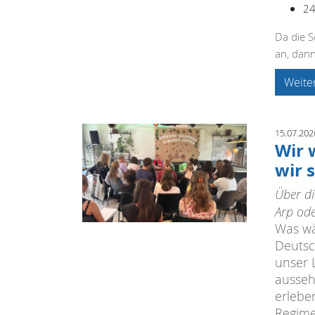
24
Da die S
an, dann
Weite
15.07.202
Wir 
wir 
Über d
Arp ode
Was wä
Deutsc
unser 
ausseh
erlebe
Regime