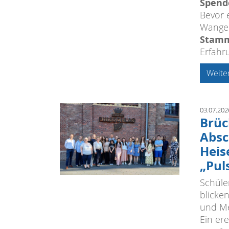
Spend
Bevor 
Wangen
Stamm
Erfahr
Weite
03.07.202
Brüc
Absc
Heis
„Pul
Schüle
blicke
und Me
Ein ere