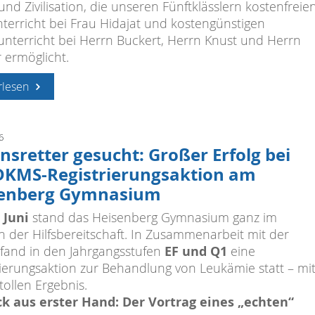
und Zivilisation, die unseren Fünftklässlern kostenfreie
terricht bei Frau Hidajat und kostengünstigen
runterricht bei Herrn Buckert, Herrn Knust und Herrn
 ermöglicht.
rlesen
6
nsretter gesucht: Großer Erfolg bei
DKMS-Registrierungsaktion am
senberg Gymnasium
 Juni
stand das Heisenberg Gymnasium ganz im
n der Hilfsbereitschaft. In Zusammenarbeit mit der
EF und Q1
fand in den Jahrgangsstufen
eine
rierungsaktion zur Behandlung von Leukämie statt – mi
tollen Ergebnis.
ck aus erster Hand: Der Vortrag eines „echten“