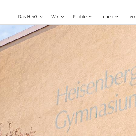
Das HeiG
Wir
Profile
Leben
Ler