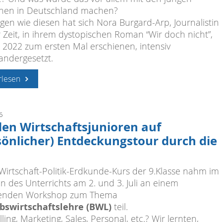
hen in Deutschland machen?
agen wie diesen hat sich Nora Burgard-Arp, Journalistin
r Zeit, in ihrem dystopischen Roman “Wir doch nicht”,
r 2022 zum ersten Mal erschienen, intensiv
andergesetzt.
rlesen
6
den Wirtschaftsjunioren auf
sönlicher) Entdeckungstour durch die
Wirtschaft-Politik-Erdkunde-Kurs der 9.Klasse nahm im
 des Unterrichts am 2. und 3. Juli an einem
enden Workshop zum Thema
bswirtschaftslehre (BWL)
teil.
ling, Marketing, Sales, Personal, etc.? Wir lernten,