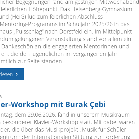
licher Begegnungen fand am gestrigen Mittwochaben
 feierlichen Höhepunkt: Das Heisenberg-Gymnasium
nd (HeiG) lud zum feierlichen Abschluss
 Mentoring-Programms im Schuljahr 2025/26 in das
haus „Pulsschlag“ nach Dorstfeld ein. Im Mittelpunkt
ndum gelungenen Veranstaltung stand vor allem ein
 Dankeschön an die engagierten Mentorinnen und
en, die den Jugendlichen im vergangenen Jahr
mtlich zur Seite standen.
rlesen
6
ier-Workshop mit Burak Çebi
tag, dem 29.06.2026, fand in unserem Musikraum
n besonderer Klavier-Workshop statt. Mit dabei waren
nder, die über das Musikprojekt „Musik für Schüler –
entrum“ der Internationalen Stiftung zur Förderung