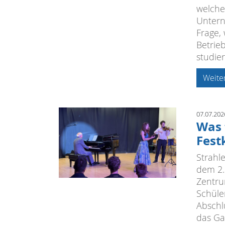
welche
Untern
Frage,
Betrie
studie
Weite
07.07.202
Was 
Fest
Strahl
dem 2.
Zentru
Schüle
Abschl
das Ga