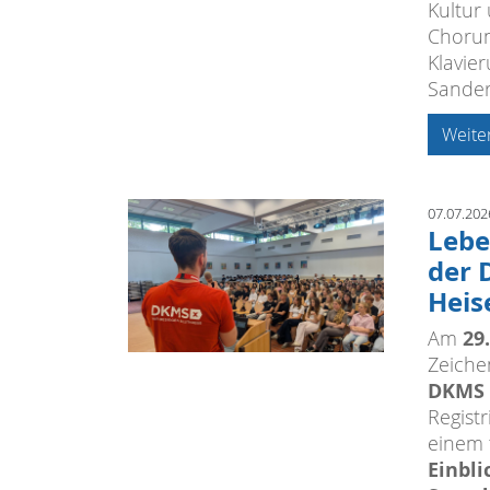
Kultur 
Chorun
Klavie
Sander
Weite
07.07.202
Lebe
der 
Hei
29.
Am
Zeiche
DKMS
Regist
einem 
Einbli