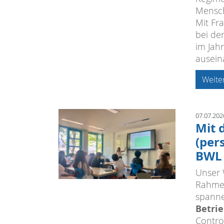
Mensc
Mit Fr
bei de
im Jah
ausein
Weite
07.07.202
Mit 
(per
BWL
Unser 
Rahmen
spann
Betrie
Control